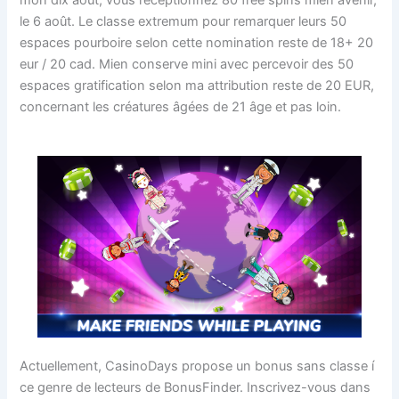
le 6 août. Le classe extremum pour remarquer leurs 50
espaces pourboire selon cette nomination reste de 18+ 20
eur / 20 cad. Mien conserve mini avec percevoir des 50
espaces gratification selon ma attribution reste de 20 EUR,
concernant les créatures âgées de 21 âge et pas loin.
Actuellement, CasinoDays propose un bonus sans classe í
ce genre de lecteurs de BonusFinder. Inscrivez-vous dans