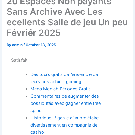
20 Espaces Non payants
Sans Archive Avec Les
ecellents Salle de jeu Un peu
Févriér 2025
By
admin
/
October 13, 2025
Satisfait
Des tours gratis de l’ensemble de
leurs nos actuels gaming
Mega Moolah Périodes Gratis
Commentaires de augmenter des
possibilités avec gagner entre free
spins
Historique , ! gen e d’un prolétaire
divertissement en compagnie de
casino