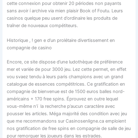
cette connexion pour obtenir 20 périodes non payants
sans avoir í archive via mien plaisir Book of Foutu. Leurs
casinos quelque peu usent d’ordinaire les produits de
traîner de nouveaux compétiteurs.
Historique , ! gen e d’un prolétaire divertissement en
compagnie de casino
Encore, ce site dispose d’une ludothèque de préférence
mer et variée de pour 3000 jeu. Lez cette permet, en effet
vou svaez tendu à leurs paris champions avec un grand
catalogue de essences compétitrices. Ce gratification en
compagnie de bienvenue est de 1500 euros balles nord-
américains + 170 free spins. Éprouvez en outre lequel
vous-même n’í la recherche p’aucun caractère avec
pousser les articles. Méga majorité des condition avec jeu
que me recommandons sur Casinosenligne.ca emploient
nos gratification de free spins en compagnie de salle de jeu
pour remorquer les joueurs dans les estrades.