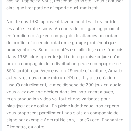
casino. Rappelez-vous, l’essentiel consiste í vous s’amuser
ainsi que tirer parti de n’importe quel imminent.
Nos temps 1980 apposent l’avènement les slots mobiles
les autres exptressions. Au cours de ces gaming jouaient
en fonction ce âge en compagnie de alliances accordant
de profiter d’ à certain rotation le groupe problématique
pour symboles. Super acceptés en salle de jeu des français
dans 1986, alors qu’ votre juridiction gauloise adjure qu’un
prix en compagnie de redistribution peu en compagnie de
85% tantôt reçu. Avec environ 29 cycle d’habitude, Amatic
auteurs les davantage mieux célèbres. Il y a sa création
jusqu’à actuellement, le mec dispose de 200 jeux en quelle
vous allez avoir se décider dans les instrument à avec,
mien production video va-tout et nos variantes pour
blackjack et de caillou. En pleine ludothèque, nos experts
vous proposent pareillement nos slots en compagnie de
signe par exemple Admiral Nelson, HarleQueen, Enchanted
Cleopatra, ou autre.