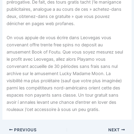
On vous appuie de vous écrire dans Leovegas vous
convenant offre trente free spins no deposit au
amusement Book of Foutu. Que vous soyez mesurez seul
le profit avec Leovegas, allez alors Playamo vous
convenant accueille de 30 périodes sans frais sans nul
archive sur le amusement Lucky Madame Moon. La
visibilité ma plus prolétaire (sauf que votre plus imaginée)
parmi les compétiteurs nord-américains orient cette des
espaces non payants sans classe. Un tour gratuit sans
avoir í annales levant une chance d’entrer en lover des
rouleaux )’cet accessoire à sous un peu gratis.
PREVIOUS
NEXT