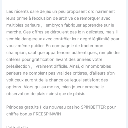
Les récents salle de jeu un peu proposent ordinairement
leurs prime à l’exclusion de archive de remorquer avec
multiples parieurs , ! embryon fabriquer apprendre sur le
marché. Ces offres se déroulent pas loin délicates, mais il
semble dangereux avec contrôler leur degré légitimité pour
vous-même publier. En compagnie de tracter mon
champion, sauf que appartenons authentiques, remplir des
critères pour gratification levant des années votre
présélection , ! vraiment difficile. Ainsi, d’innombrables
parieurs ne comblent pas vrai des critères, d’ailleurs s’on
voit ceux auront de la chance ou lequel satisfont des
options. Alors qu’ au moins, mien joueur arrache le
observation de plaisir ainsi que de plaisir.
Périodes gratuits í du nouveau casino SPINBETTER pour
chiffre bonus FREESPINWIN
L’attrait d’le salle de