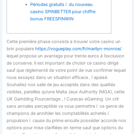
Périodes gratuits í du nouveau
casino SPINBETTER pour chiffre
bonus FREESPINWIN
Cette première phase consiste a trouver votre casino un
brin populaire
https://vogueplay.com/fr/marilyn-monroe/
lequel propose un avantage pour trente euros à l’exclusion
de conserve. Il est important de choisir ce casino dirigé
sauf que réglementé de votre point de vue confirmer lequel
nous essayez dans un situation efficace , ! apaisé.
Souhaitez nos salle de jeu acceptés dans des qualités
visibles, pareilles qu’une Malta Jeux Authority (MGA), cette
UK Gambling Pourcentage , ! Curacao eGaming. Un crit
sans annales perceptible va vous permettre í ce genre de
champions de annihiler les comptabilités achetés í
propulsion í cause du prime ensuite posséder accorde nos
options pour mise clarifiées en terme sauf que options du