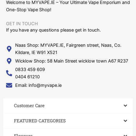
Welcome to MYVAPE.IE – Your Ultimate Vape Emporium and
One-Stop Vape Shop!
GET IN TOUCH​
If you have any questions please get in touch.
Naas Shop: MYVAPE.IE, Fairgreen street, Naas, Co.
Kildare, IE W91 X521
Wicklow Shop: 58 Main Street wicklow town A67 R237
0833 459 609
0404 61210
Email: info@myvape.ie
Customer Care​
FEATURED CATEGORIES
Flavours