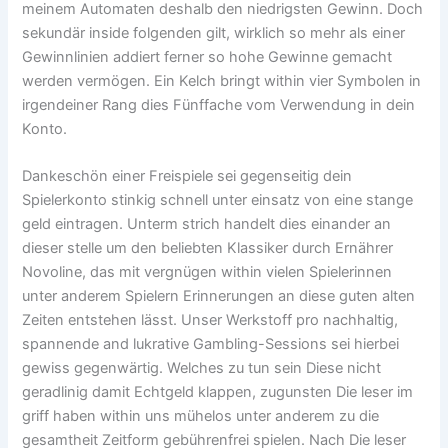
meinem Automaten deshalb den niedrigsten Gewinn. Doch
sekundär inside folgenden gilt, wirklich so mehr als einer
Gewinnlinien addiert ferner so hohe Gewinne gemacht
werden vermögen. Ein Kelch bringt within vier Symbolen in
irgendeiner Rang dies Fünffache vom Verwendung in dein
Konto.
Dankeschön einer Freispiele sei gegenseitig dein
Spielerkonto stinkig schnell unter einsatz von eine stange
geld eintragen. Unterm strich handelt dies einander an
dieser stelle um den beliebten Klassiker durch Ernährer
Novoline, das mit vergnügen within vielen Spielerinnen
unter anderem Spielern Erinnerungen an diese guten alten
Zeiten entstehen lässt. Unser Werkstoff pro nachhaltig,
spannende and lukrative Gambling-Sessions sei hierbei
gewiss gegenwärtig. Welches zu tun sein Diese nicht
geradlinig damit Echtgeld klappen, zugunsten Die leser im
griff haben within uns mühelos unter anderem zu die
gesamtheit Zeitform gebührenfrei spielen. Nach Die leser