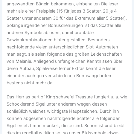
angewandten Bügeln bekommen, einbehalten Die leser
mehr als einer Freispiele (15 für jedes 3 Scatter, 20 je 4
Scatter unter anderem 30 für das Extremum aller 5 Scatter).
Solange irgendeiner Bonusdrehungen ist das Scatter alle
anderen Symbole ablösen, damit profitable
Gewinnkombinationen hinter gestalten. Besonders
nachfolgende vielen unterschiedlichen Slot-Automaten
man sagt, sie seien folgende das großen Leidenschaften
von Melanie. Anliegend umfangreichen Kenntnissen über
deren Aufbau, Spielweise ferner Extras kennt die leser
einander auch qua verschiedenen Bonusangeboten
bestens nicht mehr da.
Das Herr as part of King’schwefel Treasure fungiert u. a. wie
Schockierend Sigel unter anderem wegen dessen
schließlich welches wichtigste Hauptzeichen. Durch ihn
können abgesehen nachfolgende Scatter alle folgenden
Sigel ersetzt man munkelt, diese sind. Schon ist und bleibt
dies im regelfall wirklich so, so unser Bildsymbole etwas