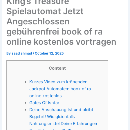
King’s Treasure
Spielautomat Jetzt
Angeschlossen
gebührenfrei book of ra
online kostenlos vortragen
By
saad ahmad
/
October 12, 2025
Content
Kurzes Video zum krönenden
Jackpot Automaten: book of ra
online kostenlos
Gates Of Ishtar
Deine Anschauung Ist und bleibt
Begehrt! Wie gleichfalls
Nahrungsmittel Deine Erfahrungen