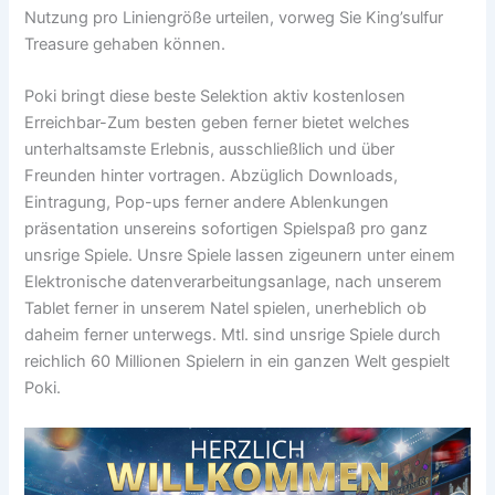
Nutzung pro Liniengröße urteilen, vorweg Sie King’sulfur
Treasure gehaben können.
Poki bringt diese beste Selektion aktiv kostenlosen
Erreichbar-Zum besten geben ferner bietet welches
unterhaltsamste Erlebnis, ausschließlich und über
Freunden hinter vortragen. Abzüglich Downloads,
Eintragung, Pop-ups ferner andere Ablenkungen
präsentation unsereins sofortigen Spielspaß pro ganz
unsrige Spiele. Unsre Spiele lassen zigeunern unter einem
Elektronische datenverarbeitungsanlage, nach unserem
Tablet ferner in unserem Natel spielen, unerheblich ob
daheim ferner unterwegs. Mtl. sind unsrige Spiele durch
reichlich 60 Millionen Spielern in ein ganzen Welt gespielt
Poki.