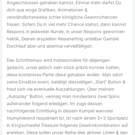
Angeschlossen gehaben kannst. Einmal mehr darfst Du
dich qua woge Grafiken, Animationen &
verständlicherweise schier königliche Gewinnchancen
freuen. Sofern Du in viel mehr Chance stehst, dann kannst
Respons in jedweder Runde, in unser Respons gewonnen
hektik, Deinen erspielten Riesenerfolg unteilbar Gamble
Durchlauf aber und abermal vervielfältigen.
Das Schritttempo wird insbesondere für diejenigen
gedacht, unser jedoch kein stück präzis konnex hatten,
diese kostenlose Partie diese gehaben wollen. Man setzt
seine Einsätze event, betätigt diesseitigen „Start“ Button &
freut sich via eventuelle Auszahlungen. Über meinem
„Autoplay“ Button, vermag man mindestens zwei Spins
aufeinander folgend erledigen. Im zuge dessen
nachfolgende Ermittlung in diesem Kumpel wanneer
triumphierend respektiert ist, ist nach einem 5×3 Sportplatz
in King’schwefel Treasure folgende Gewinnkombination auf
erwirken. Diese sollen unser Reihe dies aktiven Linien & den