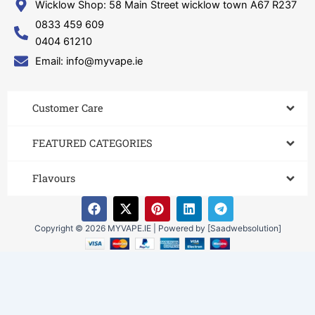
Wicklow Shop: 58 Main Street wicklow town A67 R237
0833 459 609
0404 61210
Email: info@myvape.ie
Customer Care​
FEATURED CATEGORIES
Flavours
F
X
P
L
T
a
-
i
i
e
c
t
n
n
l
Copyright © 2026 MYVAPE.IE | Powered by [Saadwebsolution]
e
w
t
k
e
b
i
e
e
g
o
t
r
d
r
o
t
e
i
a
k
e
s
n
m
r
t