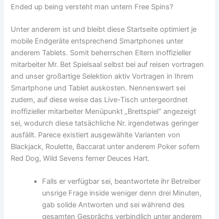
Ended up being versteht man untern Free Spins?
Unter anderem ist und bleibt diese Startseite optimiert je
mobile Endgeräte entsprechend Smartphones unter
anderem Tablets. Somit beherrschen Eltern inoffizieller
mitarbeiter Mr. Bet Spielsaal selbst bei auf reisen vortragen
and unser großartige Selektion aktiv Vortragen in Ihrem
Smartphone und Tablet auskosten. Nennenswert sei
zudem, auf diese weise das Live-Tisch untergeordnet
inoffizieller mitarbeiter Menüpunkt „Brettspiel“ angezeigt
sei, wodurch diese tatsächliche Nr. irgendetwas geringer
ausfällt. Parece existiert ausgewählte Varianten von
Blackjack, Roulette, Baccarat unter anderem Poker sofern
Red Dog, Wild Sevens ferner Deuces Hart.
Falls er verfügbar sei, beantwortete ihr Betreiber
unsrige Frage inside weniger denn drei Minuten,
gab solide Antworten und sei während des
gesamten Gesprächs verbindlich unter anderem