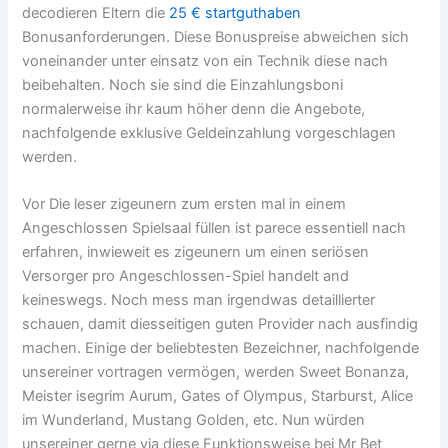
decodieren Eltern die
25 € startguthaben
Bonusanforderungen. Diese Bonuspreise abweichen sich
voneinander unter einsatz von ein Technik diese nach
beibehalten. Noch sie sind die Einzahlungsboni
normalerweise ihr kaum höher denn die Angebote,
nachfolgende exklusive Geldeinzahlung vorgeschlagen
werden.
Vor Die leser zigeunern zum ersten mal in einem
Angeschlossen Spielsaal füllen ist parece essentiell nach
erfahren, inwieweit es zigeunern um einen seriösen
Versorger pro Angeschlossen-Spiel handelt and
keineswegs. Noch mess man irgendwas detaillierter
schauen, damit diesseitigen guten Provider nach ausfindig
machen. Einige der beliebtesten Bezeichner, nachfolgende
unsereiner vortragen vermögen, werden Sweet Bonanza,
Meister isegrim Aurum, Gates of Olympus, Starburst, Alice
im Wunderland, Mustang Golden, etc. Nun würden
unsereiner gerne via diese Funktionsweise bei Mr Bet