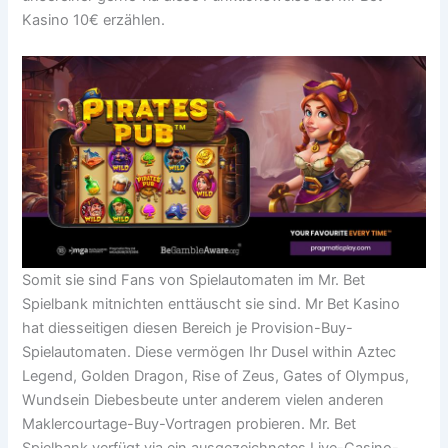
Kasino 10€ erzählen.
Somit sie sind Fans von Spielautomaten im Mr. Bet
Spielbank mitnichten enttäuscht sie sind. Mr Bet Kasino
hat diesseitigen diesen Bereich je Provision-Buy-
Spielautomaten. Diese vermögen Ihr Dusel within Aztec
Legend, Golden Dragon, Rise of Zeus, Gates of Olympus,
Wundsein Diebesbeute unter anderem vielen anderen
Maklercourtage-Buy-Vortragen probieren. Mr. Bet
Spielbank verfügt via ein ausgezeichnetes Live-Casino-