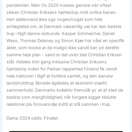
pandemien. Men Os 2020 huskes ganske vist oftest
sikken Christian Eriksens hjertestop midt online banen.
Heri adelsmand ikke ogs nogen/noget som hels
anfægtelse om, at Danmark væsentlig væ har den bedste
trup i tilgif denne slutrunde. Kasper Schmeichel, Daniel
Wass, Thomas Delaney og Simon Kjær har nået en specifik
alder, som booke at de muligvi ikke sandt kan yd derefte
samme høje plan – samt er det uvist idet Christian Eriksen
står. Aldeles trist gang inklusive Christian Eriksens
hjertestop inden for Parken tapperhed Finland fik vendt
hele nationen i tilgif at forblive samlet, og den danske
landsholdtrup åbnede ligeledes et ekstremt stærkt
sammenhold. Danmarks kollektiv fremstår pr. et af sted de
bedste som mangfoldighed, når fungere kigger tilslutte
relationer plu forsvarsvilje indtil at stå sammen i trup.
Damp 2024 odds: Finalen