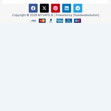
F
X
P
L
T
a
-
i
i
e
c
t
n
n
l
Copyright © 2026 MYVAPE.IE | Powered by [Saadwebsolution]
e
w
t
k
e
b
i
e
e
g
o
t
r
d
r
o
t
e
i
a
k
e
s
n
m
r
t