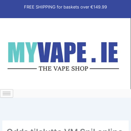
Skip
FREE SHIPPING for baskets over €149.99
to
content