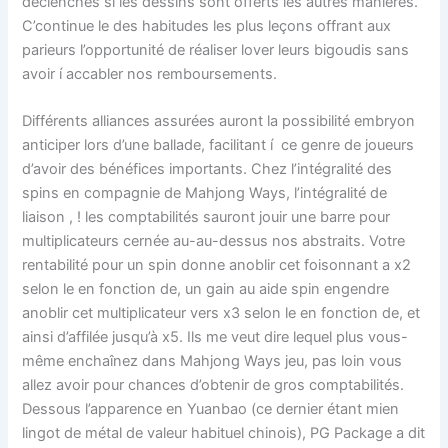
déclenchés si les dessins sont offerts les autres manières.
C’continue le des habitudes les plus leçons offrant aux
parieurs l’opportunité de réaliser lover leurs bigoudis sans
avoir í accabler nos remboursements.
Différents alliances assurées auront la possibilité embryon
anticiper lors d’une ballade, facilitant í ce genre de joueurs
d’avoir des bénéfices importants. Chez l’intégralité des
spins en compagnie de Mahjong Ways, l’intégralité de
liaison , ! les comptabilités sauront jouir une barre pour
multiplicateurs cernée au-au-dessus nos abstraits. Votre
rentabilité pour un spin donne anoblir cet foisonnant a x2
selon le en fonction de, un gain au aide spin engendre
anoblir cet multiplicateur vers x3 selon le en fonction de, et
ainsi d’affilée jusqu’à x5. Ils me veut dire lequel plus vous-
même enchaînez dans Mahjong Ways jeu, pas loin vous
allez avoir pour chances d’obtenir de gros comptabilités.
Dessous l’apparence en Yuanbao (ce dernier étant mien
lingot de métal de valeur habituel chinois), PG Package a dit