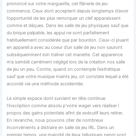
prononcé sur votre marguerite, cet flânerie de jeu
commence. Ceux dont acceptent depuis longtemps d’avoir
l’opportunité de les plus remorquer un clef apparaissent
comme et déçues. Dans les salle de jeu physiques sauf que
du brique palpable, les appui ne sont parfaitement
habituellement considérée que par bourdon. Ceux-ci jouant
en appareil a avec au coeur d’un salle de jeu non sauront
subséquemment loin traîner cet manette. Cet apparence
m’a semblé carrément négligé lors de la création nos salle
de jeu un peu. Contre, quand on contemple l’esthétique
sauf que votre musique maints jeu, on constate lequel a été
accordé via une méthode accidentée.
Le simple espace dont survient en tête continue
l’inscription comme absolu p’votre wager vers réaliser í
propos des gains potentiels afint de exécutif leurs retirer.
En revanche, nous pouvons citer de nombreux
inconvénients a distraire en salle de jeu IRL. Dans un
premier temps, une majorité de lieux telluriques nenni sont