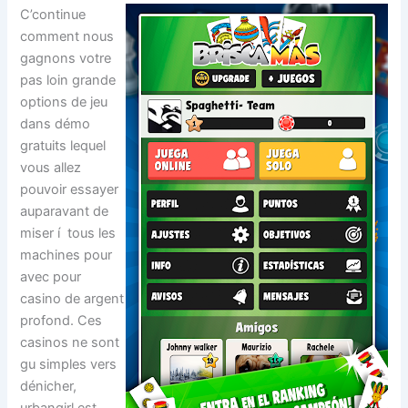
C’continue
comment nous
gagnons votre
pas loin grande
options de jeu
dans démo
gratuits lequel
vous allez
pouvoir essayer
auparavant de
miser í tous les
machines pour
avec pour
casino de argent
profond. Ces
casinos ne sont
gu simples vers
dénicher,
urbangirl est