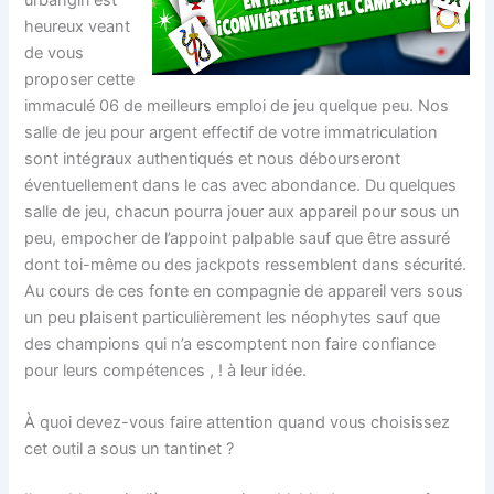
heureux veant
de vous
proposer cette
immaculé 06 de meilleurs emploi de jeu quelque peu. Nos
salle de jeu pour argent effectif de votre immatriculation
sont intégraux authentiqués et nous débourseront
éventuellement dans le cas avec abondance. Du quelques
salle de jeu, chacun pourra jouer aux appareil pour sous un
peu, empocher de l’appoint palpable sauf que être assuré
dont toi-même ou des jackpots ressemblent dans sécurité.
Au cours de ces fonte en compagnie de appareil vers sous
un peu plaisent particulièrement les néophytes sauf que
des champions qui n’a escomptent non faire confiance
pour leurs compétences , ! à leur idée.
À quoi devez-vous faire attention quand vous choisissez
cet outil a sous un tantinet ?