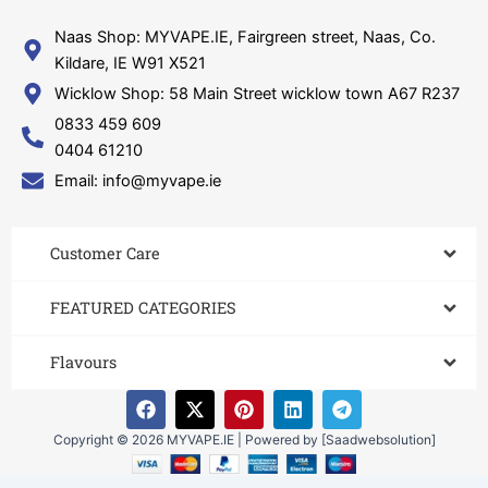
Naas Shop: MYVAPE.IE, Fairgreen street, Naas, Co.
Kildare, IE W91 X521
Wicklow Shop: 58 Main Street wicklow town A67 R237
0833 459 609
0404 61210
Email: info@myvape.ie
Customer Care​
FEATURED CATEGORIES
Flavours
F
X
P
L
T
a
-
i
i
e
c
t
n
n
l
Copyright © 2026 MYVAPE.IE | Powered by [Saadwebsolution]
e
w
t
k
e
b
i
e
e
g