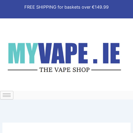
Skip
FREE SHIPPING for baskets over €149.99
to
content