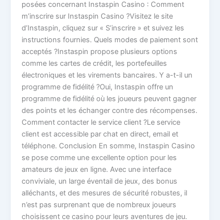
posées concernant Instaspin Casino : Comment
m’inscrire sur Instaspin Casino ?Visitez le site
d’Instaspin, cliquez sur « S’inscrire » et suivez les
instructions fournies. Quels modes de paiement sont
acceptés ?Instaspin propose plusieurs options
comme les cartes de crédit, les portefeuilles
électroniques et les virements bancaires. Y a-t-il un
programme de fidélité ?Oui, Instaspin offre un
programme de fidélité où les joueurs peuvent gagner
des points et les échanger contre des récompenses.
Comment contacter le service client ?Le service
client est accessible par chat en direct, email et
téléphone. Conclusion En somme, Instaspin Casino
se pose comme une excellente option pour les
amateurs de jeux en ligne. Avec une interface
conviviale, un large éventail de jeux, des bonus
alléchants, et des mesures de sécurité robustes, il
n’est pas surprenant que de nombreux joueurs
choisissent ce casino pour leurs aventures de jeu.