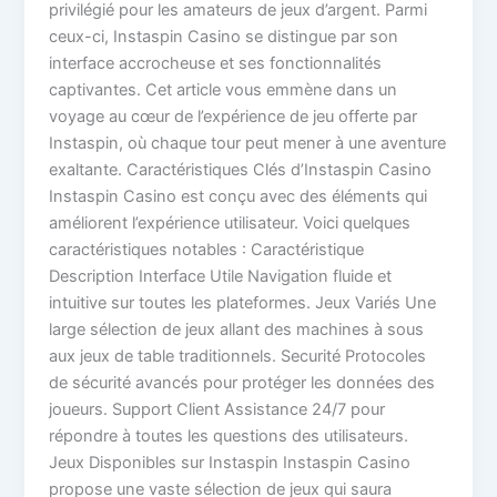
privilégié pour les amateurs de jeux d’argent. Parmi
ceux-ci, Instaspin Casino se distingue par son
interface accrocheuse et ses fonctionnalités
captivantes. Cet article vous emmène dans un
voyage au cœur de l’expérience de jeu offerte par
Instaspin, où chaque tour peut mener à une aventure
exaltante. Caractéristiques Clés d’Instaspin Casino
Instaspin Casino est conçu avec des éléments qui
améliorent l’expérience utilisateur. Voici quelques
caractéristiques notables : Caractéristique
Description Interface Utile Navigation fluide et
intuitive sur toutes les plateformes. Jeux Variés Une
large sélection de jeux allant des machines à sous
aux jeux de table traditionnels. Securité Protocoles
de sécurité avancés pour protéger les données des
joueurs. Support Client Assistance 24/7 pour
répondre à toutes les questions des utilisateurs.
Jeux Disponibles sur Instaspin Instaspin Casino
propose une vaste sélection de jeux qui saura