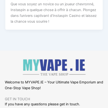
Que vous soyez un novice ou un joueur chevronné,
Instaspin a quelque chose à offrir à chacun. Plongez
dans l’univers captivant d’Instaspin Casino et laissez
la chance vous sourire !
Welcome to MYVAPE.IE – Your Ultimate Vape Emporium and
One-Stop Vape Shop!
GET IN TOUCH​
If you have any questions please get in touch.