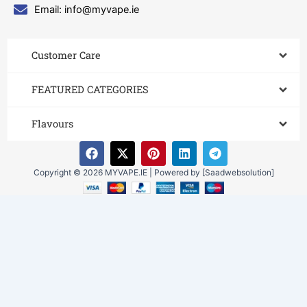
Email: info@myvape.ie
Customer Care​
FEATURED CATEGORIES
Flavours
F
X
P
L
T
a
-
i
i
e
c
t
n
n
l
Copyright © 2026 MYVAPE.IE | Powered by [Saadwebsolution]
e
w
t
k
e
b
i
e
e
g
o
t
r
d
r
o
t
e
i
a
k
e
s
n
m
r
t