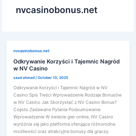
nvcasinobonus.net
nvcasinobonus.net
Odkrywanie Korzyści i Tajemnic Nagród
w NV Casino
saad ahmad
/
October 10, 2025
Odkrywanie Korzyści i Tajemnic Nagród w NV
Casino Spis Treści Wprowadzenie Rodzaje Bonusów
w NV Casino Jak Skorzystać z NV Casino Bonus?
Często Zadawane Pytania Podsumowanie
Wprowadzenie W świecie gier online, NV Casino
wyróżnia się jako platforma oferująca różnorodne
możliwości oraz atrakcyjne bonusy dla graczy.