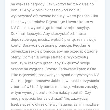
na większe nagrody. Jak Skorzystać z NV Casino
Bonus? Aby w pełni nv casino kod bonus
wykorzystać oferowane bonusy, warto poznać kilka
kluczowych kroków: Rejestracja: Utwórz konto w
NV Casino, wypełniając formularz rejestracyjny.
Dokonaj depozytu: Aby skorzystać z bonusu
depozytowego, musisz wpłacić pieniądze na swoje
konto. Sprawdź dostępne promocje: Regularnie
odwiedzaj sekcję promocji, aby nie przegapić żadnej
oferty. Odmieniaj swoje strategie: Wykorzystuj
bonusy w różnych grach, aby zwiększyć swoje
szanse na wygraną. Często Zadawane Pytania Oto
kilka najczęściej zadawanych pytań dotyczących NV
Casino i jego bonusów: Jakie są warunki korzystania
z bonusów? Każdy bonus ma swoje własne zasady,
w tym wymogi obrotu, które należy spełnić. Czy
mogę wypłacić bonus od razu? Nie, zazwyczaj
trzeba spełnić określone wymagania, zanim możliwe